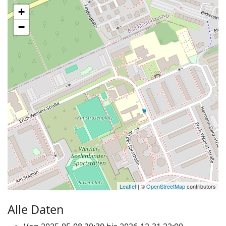
+
−
Leaflet
| ©
OpenStreetMap
contributors
Alle Daten