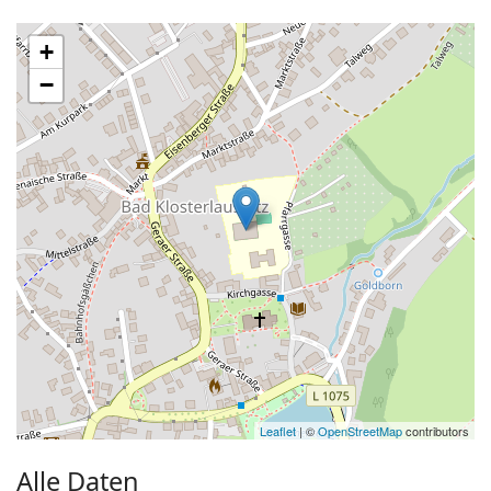
+
−
Leaflet
| ©
OpenStreetMap
contributors
Alle Daten