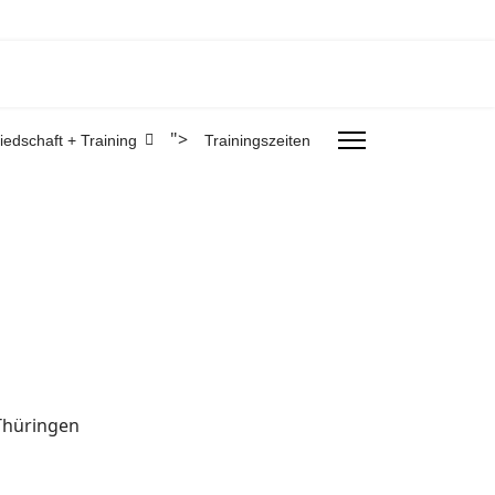
">
liedschaft + Training
Trainingszeiten
 Thüringen