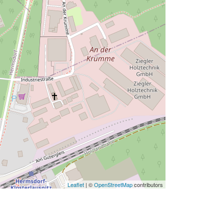
Leaflet
| ©
OpenStreetMap
contributors