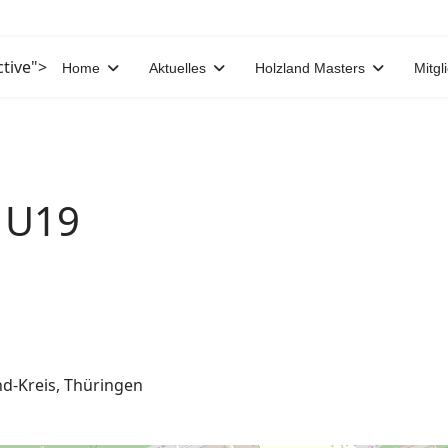
ctive">
Home
Aktuelles
Holzland Masters
Mitgl
s U19
nd-Kreis, Thüringen