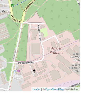
Leaflet
| ©
OpenStreetMap
contributors